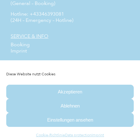
(General – Booking)
Hotline: +43346393081
(24H – Emergency – Hotline)
SERVICE & INFO
Booking
Imprint
SOCIAL MEDIA
Facebook
Diese Website nutzt Cookies
Instagram
YouTube
Akzeptieren
NEWSLETTER
Subscribe to our free newsletter and don’t miss any
Ablehnen
news.
Einstellungen ansehen
© das schlaf&GUT Hotel ⅼ Agency:
WSI. AGENTUR
Cookie-Richtlinie
Data protection
Imprint