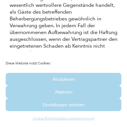
wesentlich wertvollere Gegenstände handelt,
als Gäste des betreffenden
Beherbergungsbetriebes gewöhnlich in
Verwahrung geben. In jedem Fall der
übernommenen Aufbewahrung ist die Haftung
ausgeschlossen, wenn der Vertragspartner den
eingetretenen Schaden ab Kenntnis nicht
unverzüglich dem Beherberger anzeigt.
7.2 Für technische Störungen insbesondere
Diese Website nutzt Cookies
der WLAN- Internetverbindung,
Unterbrechungen oder Störungen der
Energieversorgung (Strom, Wasser etc.) sowie
Akzeptieren
für Betriebsstörungen jeglicher Art übernimmt
Ablehnen
der Beherberger keine Haftung.
7.3 Ist der Vertragspartner ein Verbraucher,
Einstellungen ansehen
wird die Haftung des Beherbergers für leichte
Fahrlässigkeit, mit Ausnahme von
Cookie-Richtlinie
Data protection
Imprint
Personenschäden, ausgeschlossen.