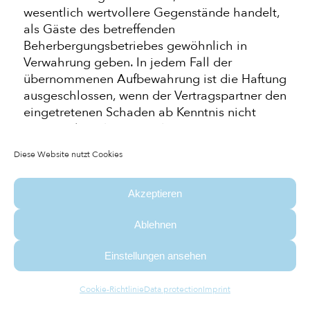
wesentlich wertvollere Gegenstände handelt,
als Gäste des betreffenden
Beherbergungsbetriebes gewöhnlich in
Verwahrung geben. In jedem Fall der
übernommenen Aufbewahrung ist die Haftung
ausgeschlossen, wenn der Vertragspartner den
eingetretenen Schaden ab Kenntnis nicht
unverzüglich dem Beherberger anzeigt.
7.2 Für technische Störungen insbesondere
Diese Website nutzt Cookies
der WLAN- Internetverbindung,
Unterbrechungen oder Störungen der
Energieversorgung (Strom, Wasser etc.) sowie
Akzeptieren
für Betriebsstörungen jeglicher Art übernimmt
Ablehnen
der Beherberger keine Haftung.
7.3 Ist der Vertragspartner ein Verbraucher,
Einstellungen ansehen
wird die Haftung des Beherbergers für leichte
Fahrlässigkeit, mit Ausnahme von
Cookie-Richtlinie
Data protection
Imprint
Personenschäden, ausgeschlossen.