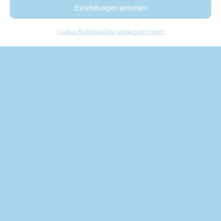
Einstellungen ansehen
Cookie-Richtlinie
Data protection
Imprint
combine the flair of
styria
WITH MODERN
IMPRESSIONS