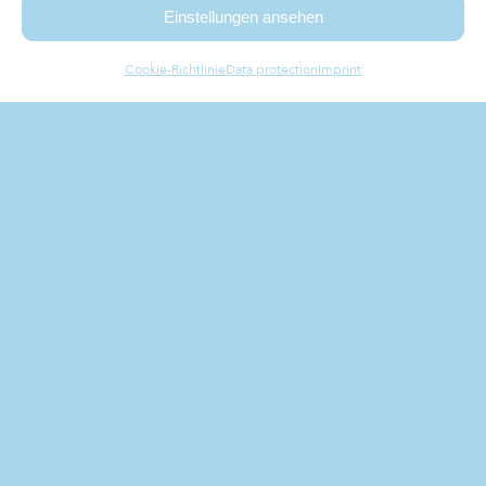
Einstellungen ansehen
Cookie-Richtlinie
Data protection
Imprint
combine the flair of
styria
WITH MODERN
IMPRESSIONS