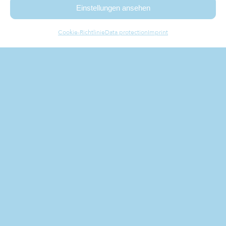
Einstellungen ansehen
Cookie-Richtlinie
Data protection
Imprint
combine the flair of
styria
WITH MODERN
IMPRESSIONS