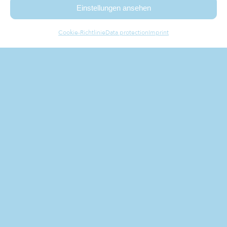
Einstellungen ansehen
Cookie-Richtlinie
Data protection
Imprint
combine the flair of
styria
WITH MODERN
IMPRESSIONS