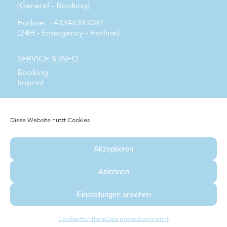
(General – Booking)
Hotline: +43346393081
(24H – Emergency – Hotline)
SERVICE & INFO
Booking
Imprint
SOCIAL MEDIA
Facebook
Diese Website nutzt Cookies
Instagram
YouTube
Akzeptieren
NEWSLETTER
Subscribe to our free newsletter and don’t miss any
Ablehnen
news.
Einstellungen ansehen
© das schlaf&GUT Hotel ⅼ Agency:
WSI. AGENTUR
Cookie-Richtlinie
Data protection
Imprint